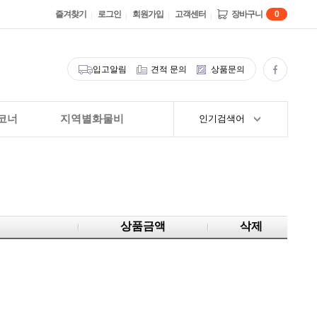
즐겨찾기
로그인
회원가입
고객센터
장바구니
0
입고알림
견적 문의
상품문의
코너
지역별화물비
인기검색어
상품금액
삭제