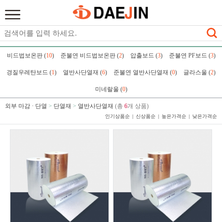
비드법보온판 (
10
)
준불연 비드법보온판 (
2
)
압출보드 (
3
)
준불연 PF보드 (
3
)
경질우레탄보드 (
1
)
열반사단열재 (
6
)
준불연 열반사단열재 (
0
)
글라스울 (
2
)
미네랄울 (
0
)
외부 마감 · 단열
>
단열재
>
열반사단열재
(총
6
개 상품)
인기상품순
신상품순
높은가격순
낮은가격순