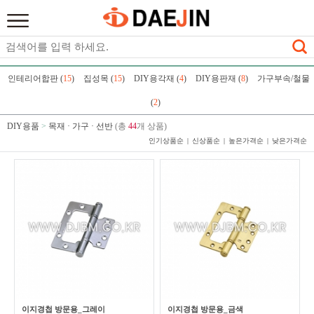
인테리어합판 (
15
)
집성목 (
15
)
DIY용각재 (
4
)
DIY용판재 (
8
)
가구부속/철물
(
2
)
DIY용품
>
목재 · 가구 · 선반
(총
44
개 상품)
인기상품순
신상품순
높은가격순
낮은가격순
이지경첩 방문용_그레이
이지경첩 방문용_금색