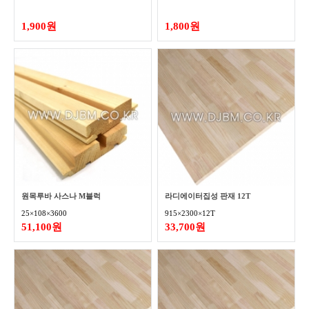
1,900원
1,800원
원목루바 사스나 M블럭
라디에이터집성 판재 12T
25×108×3600
915×2300×12T
51,100원
33,700원