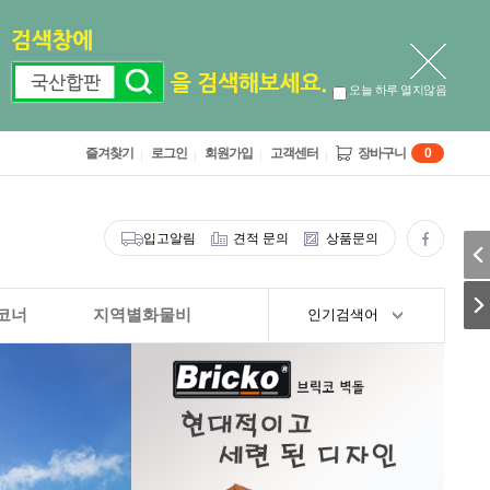
오늘 하루 열지않음
즐겨찾기
로그인
회원가입
고객센터
장바구니
0
입고알림
견적 문의
상품문의
코너
지역별화물비
인기검색어