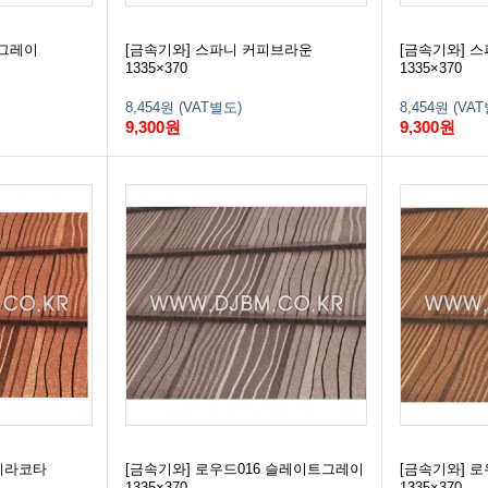
콜그레이
[금속기와] 스파니 커피브라운
[금속기와] 
1335×370
1335×370
8,454원 (VAT별도)
8,454원 (VA
9,300원
9,300원
 테라코타
[금속기와] 로우드016 슬레이트그레이
[금속기와] 로
1335×370
1335×370