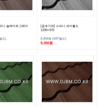
스파니 슬레이트그레이
[금속기와] 스파니 파이볼드
1335×370
T별도)
8,454원 (VAT별도)
9,300원