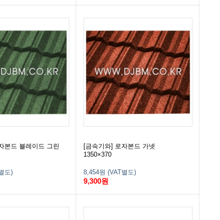
로자본드 블레이드 그린
[금속기와] 로자본드 가넷
1350×370
T별도)
8,454원 (VAT별도)
9,300원