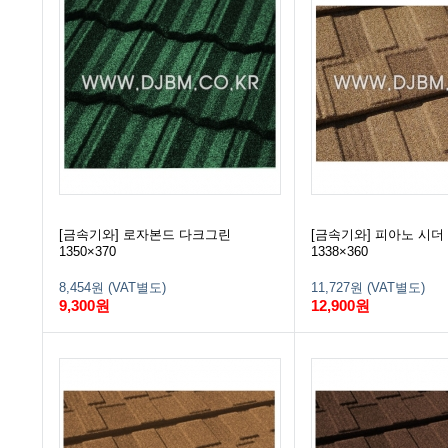
[금속기와] 로자본드 다크그린
[금속기와] 피아노 시더
1350×370
1338×360
8,454원 (VAT별도)
11,727원 (VAT별도)
9,300원
12,900원