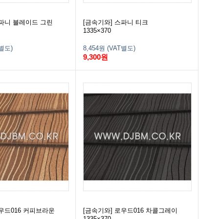
스파니 블레이드 그린
[금속기와] 스파니 티크
1335×370
T별도)
8,454원 (VAT별도)
9,300원
우드016 커피브라운
[금속기와] 로우드016 차콜그레이
1335×370