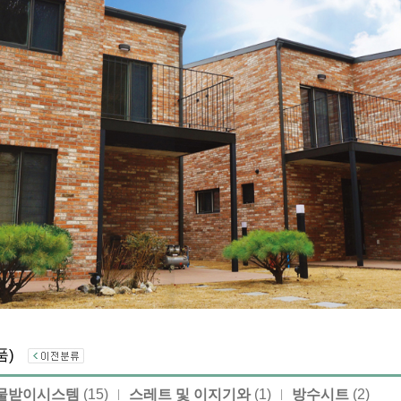
상품)
물받이시스템
(15)
스레트 및 이지기와
(1)
방수시트
(2)