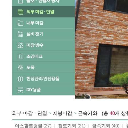
골조ㆍ단열재 공사
외부 마감 · 단열
내부 마감
설비 전기
미장 방수
조경데크
토목
현장관리/안전용품
DIY용품
외부 마감 · 단열
>
지붕마감
>
금속기와
(총
40
개 
아스팔트슁글
(27)
점토기와
(21)
금속기와
(40)