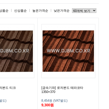
상품순
신상품순
높은가격순
낮은가격순
로자본드 티크
[금속기와] 로자본드 테라코타
1350×370
T별도)
8,454원 (VAT별도)
9,300원