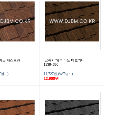
피아노 체스트넛
[금속기와] 피아노 마호가니
1338×360
AT별도)
11,727원 (VAT별도)
12,900원