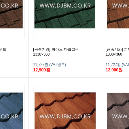
버우드
[금속기와] 피아노 다크그린
[금속기와] 
1338×360
1338×360
11,727원 (VAT별도)
11,727원 (V
12,900원
12,900원