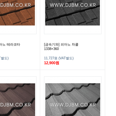
피아노 테라코타
[금속기와] 피아노 차콜
1338×360
AT별도)
11,727원 (VAT별도)
12,900원