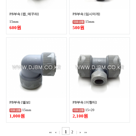
PB부속 [캡_매꾸라]
PB부속 [임시마개]
15mm
15mm
600원
500원
PB부속 [엘보]
PB부속 [이형티]
15mm
15×20
1,000원
2,100원
1
2