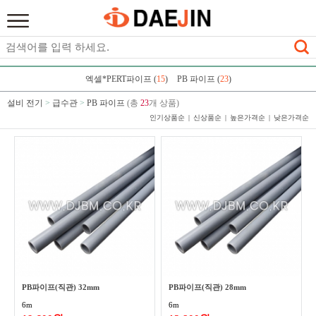
엑셀*PERT파이프 (
15
)
PB 파이프 (
23
)
설비 전기
>
급수관
>
PB 파이프
(총
23
개 상품)
인기상품순
신상품순
높은가격순
낮은가격순
PB파이프(직관) 32mm
PB파이프(직관) 28mm
6m
6m