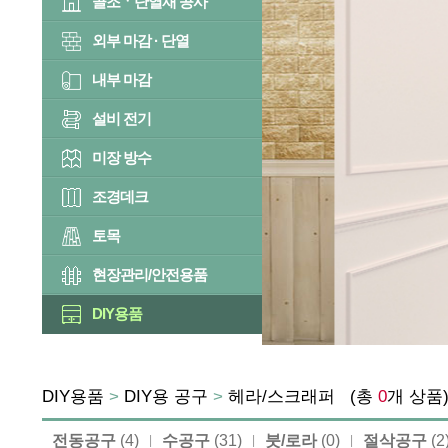
골조ㆍ단열재 공사
외부 마감 · 단열
내부 마감
설비 전기
미장 방수
조경데크
토목
현장관리/안전용품
DIY용품
DIY용품
>
DIY용 공구
>
헤라/스크래퍼
(총
0
개 상
전동공구
(4)
수공구
(31)
붓/로라
(0)
절삭공구
(2