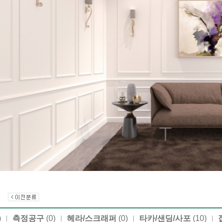
품)
)
측정공구
(0)
헤라/스크래퍼
(0)
타카/샌딩/사포
(10)