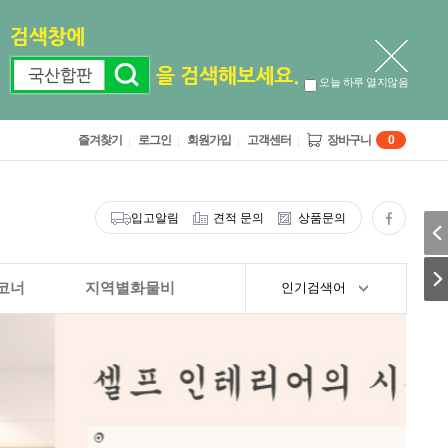
오늘 하루 열지않음
즐겨찾기
로그인
회원가입
고객센터
장바구니
0
입고알림
견적 문의
상품문의
코너
지역별화물비
인기검색어