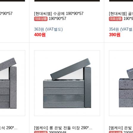
90*57
[현대씨엠] 수공예 190*90*57
[현대씨엠] 골드
190*90*57
190*9
363원 (VAT별도)
354원 (VAT별
400원
390원
 290*...
[엠케이] 롱 은빛 전돌 미장 290*...
[엠케이] 은빛 
290*90*48
230*9