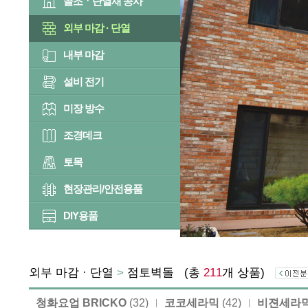
골조ㆍ단열재 공사
외부 마감 · 단열
내부 마감
설비 전기
미장 방수
조경데크
토목
현장관리/안전용품
DIY용품
외부 마감 · 단열
>
점토벽돌
(총
211
개 상품)
청화요업 BRICKO
(32)
코코세라믹
(42)
비젼세라