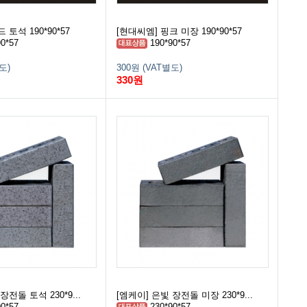
 토석 190*90*57
[현대씨엠] 핑크 미장 190*90*57
0*57
190*90*57
도)
300원 (VAT별도)
330원
장전돌 토석 230*9...
[엠케이] 은빛 장전돌 미장 230*9...
0*57
230*90*57