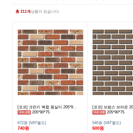
총 211개
상품이 있습니다.
[코코] 크런키 복합 몽실이 205*9...
[코코] 브람스 브라운 205
205*90*75
205*90*75
672원 (VAT별도)
545원 (VAT별도)
740원
600원