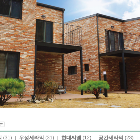
믹
(31)
우성세라믹
(31)
현대씨엠
(12)
공간세라믹
(23)