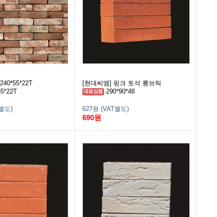
40*55*22T
[현대씨엠] 핑크 토석 롱브릭
5*22T
290*90*48
T별도)
627원 (VAT별도)
690원