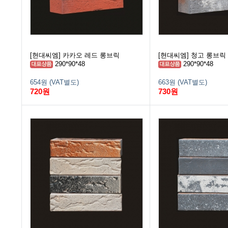
[현대씨엠] 카카오 레드 롱브릭
[현대씨엠] 청고 롱브릭
290*90*48
290*90*48
654원 (VAT별도)
663원 (VAT별도)
720원
730원