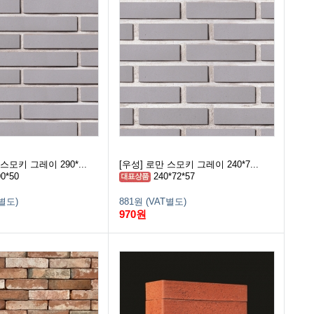
스모키 그레이 290*...
[우성] 로만 스모키 그레이 240*7...
0*50
240*72*57
T별도)
881원 (VAT별도)
970원