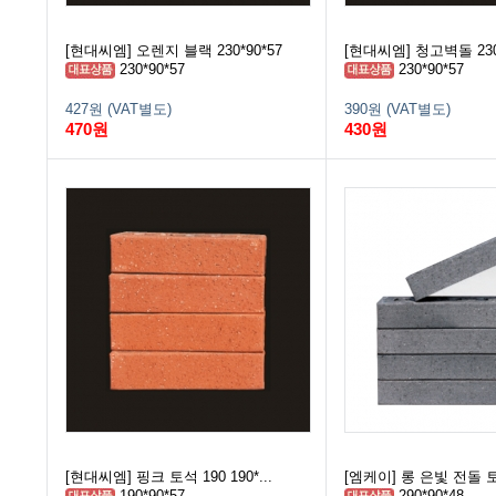
[현대씨엠] 오렌지 블랙 230*90*57
[현대씨엠] 청고벽돌 230*
230*90*57
230*90*57
427원 (VAT별도)
390원 (VAT별도)
470원
430원
[현대씨엠] 핑크 토석 190 190*...
[엠케이] 롱 은빛 전돌 토석
190*90*57
290*90*48