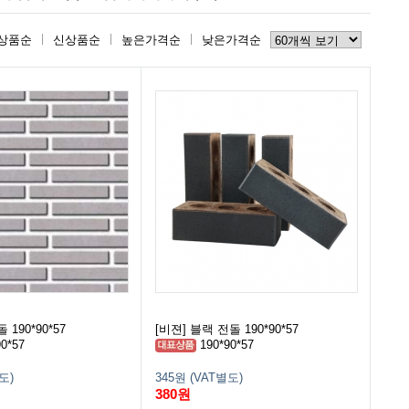
상품순
신상품순
높은가격순
낮은가격순
190*90*57
[비젼] 블랙 전돌 190*90*57
0*57
190*90*57
도)
345원 (VAT별도)
380원