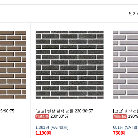
인기
*90*75
[코코] 빗살 블랙 전돌 230*30*57
[코코] 회색전돌 
230*30*57
190*9
1,081원 (VAT별도)
681원 (VAT별
1,190원
750원