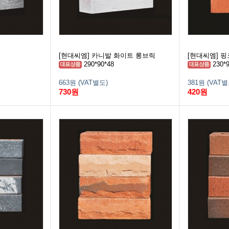
[현대씨엠] 카니발 화이트 롱브릭
[현대씨엠] 핑크
290*90*48
230*9
663원 (VAT별도)
381원 (VAT별
730원
420원