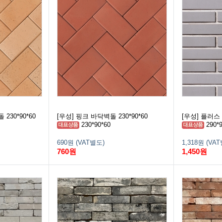
230*90*60
[우성] 핑크 바닥벽돌 230*90*60
[우성] 플러스 
230*90*60
290*9
690원 (VAT별도)
1,318원 (VA
760원
1,450원