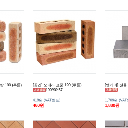
 190 (투톤)
[공간] 오페라 표준 190 (투톤)
[엠케이] 전돌 
190*90*57
418원 (VAT별도)
1,709원 (VA
460원
1,880원