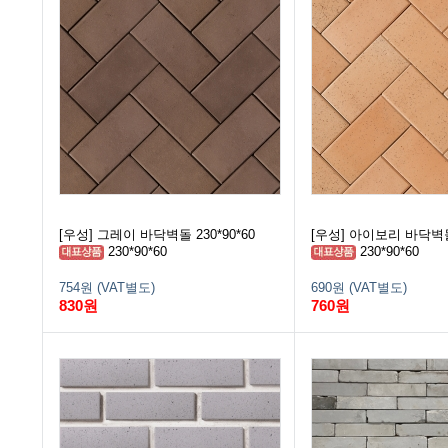
[우성] 그레이 바닥벽돌 230*90*60
[우성] 아이보리 바닥벽돌 
230*90*60
230*90*60
754원 (VAT별도)
690원 (VAT별도)
830원
760원