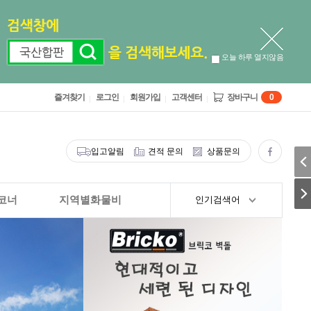
오늘 하루 열지않음
즐겨찾기
로그인
회원가입
고객센터
장바구니
0
입고알림
견적 문의
상품문의
코너
지역별화물비
인기검색어