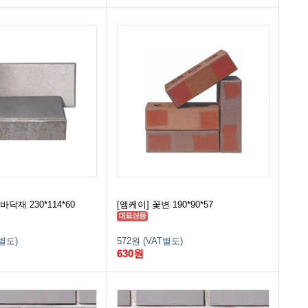
바닥재 230*114*60
[엠케이] 꽃변 190*90*57
T별도)
572원 (VAT별도)
630원