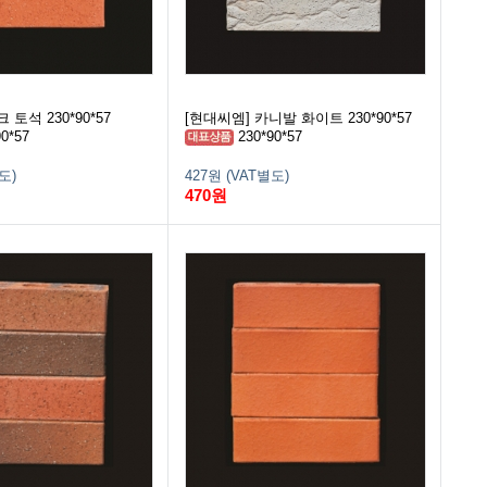
 토석 230*90*57
[현대씨엠] 카니발 화이트 230*90*57
0*57
230*90*57
도)
427원 (VAT별도)
470원