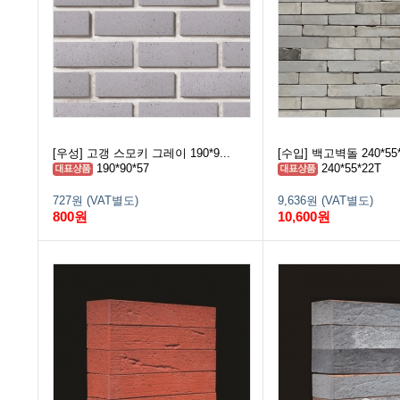
[우성] 고갱 스모키 그레이 190*9...
[수입] 백고벽돌 240*55*
190*90*57
240*55*22T
727원 (VAT별도)
9,636원 (VAT별도)
800원
10,600원