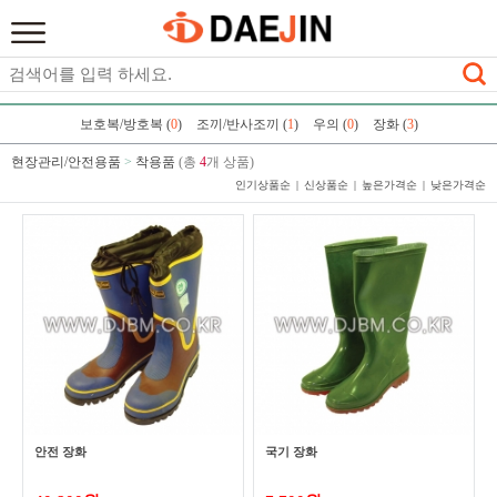
보호복/방호복 (
0
)
조끼/반사조끼 (
1
)
우의 (
0
)
장화 (
3
)
현장관리/안전용품
>
착용품
(총
4
개 상품)
인기상품순
신상품순
높은가격순
낮은가격순
안전 장화
국기 장화