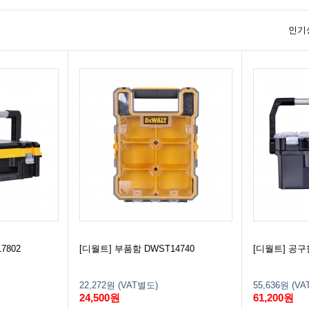
인기
7802
[디월트] 부품함 DWST14740
[디월트] 공구함
22,272원 (VAT별도)
55,636원 (V
24,500원
61,200원