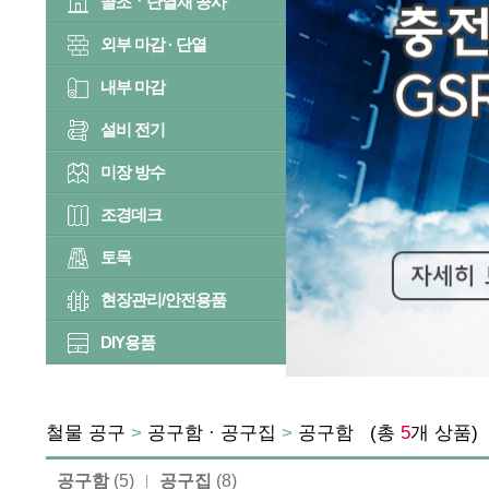
골조ㆍ단열재 공사
외부 마감 · 단열
내부 마감
설비 전기
미장 방수
조경데크
토목
현장관리/안전용품
DIY용품
철물 공구
>
공구함 · 공구집
>
공구함
(총
5
개 상품
공구함
(5)
공구집
(8)