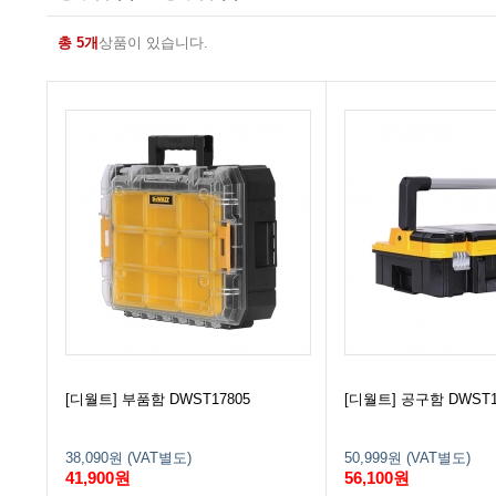
총 5개
상품이 있습니다.
[디월트] 부품함 DWST17805
[디월트] 공구함 DWST1
38,090원 (VAT별도)
50,999원 (VAT별도)
41,900원
56,100원