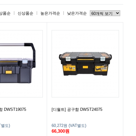
상품순
신상품순
높은가격순
낮은가격순
 DWST19075
[디월트] 공구함 DWST24075
AT별도)
60,272원 (VAT별도)
66,300원