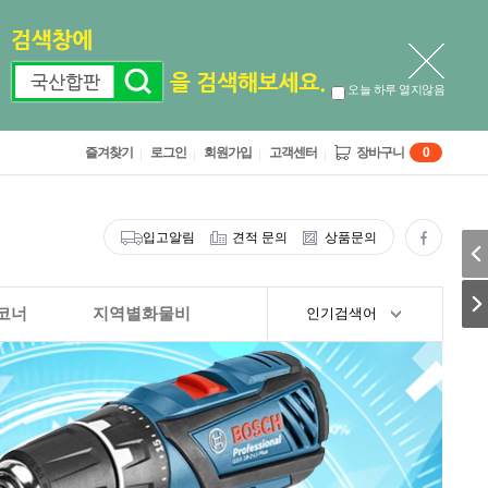
오늘 하루 열지않음
즐겨찾기
로그인
회원가입
고객센터
장바구니
0
입고알림
견적 문의
상품문의
코너
지역별화물비
인기검색어