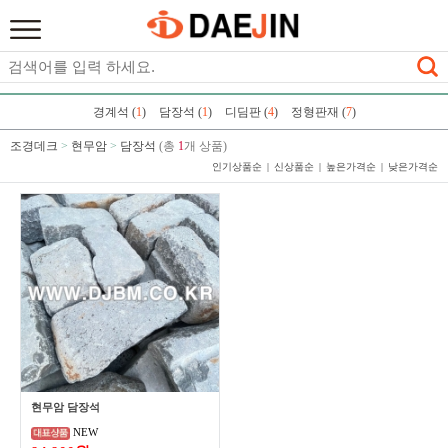
경계석 (
1
)
담장석 (
1
)
디딤판 (
4
)
정형판재 (
7
)
조경데크
>
현무암
>
담장석
(총
1
개 상품)
인기상품순
신상품순
높은가격순
낮은가격순
현무암 담장석
NEW