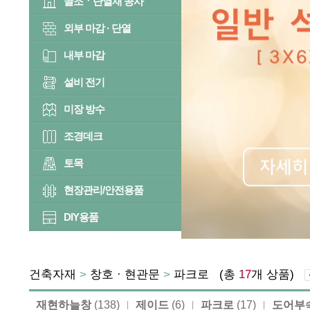
골조ㆍ단열재 공사
외부 마감 · 단열
내부 마감
설비 전기
미장 방수
조경데크
토목
현장관리/안전용품
DIY용품
건축자재
>
창호 · 현관문
>
파크로
(총
17
개 상품)
재현하늘창
(138)
제이드
(6)
파크로
(17)
도어부