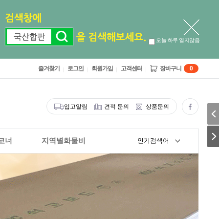
오늘 하루 열지않음
즐겨찾기
로그인
회원가입
고객센터
장바구니
0
입고알림
견적 문의
상품문의
코너
지역별화물비
인기검색어