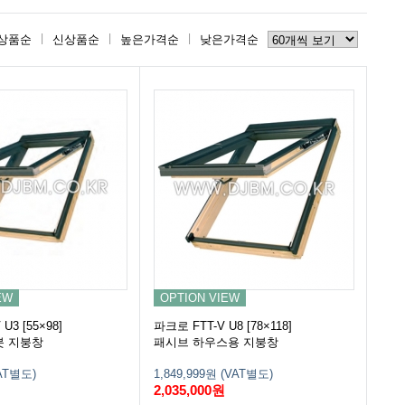
상품순
신상품순
높은가격순
낮은가격순
EW
OPTION VIEW
U3 [55×98]
파크로 FTT-V U8 [78×118]
봇 지붕창
패시브 하우스용 지붕창
VAT별도)
1,849,999원 (VAT별도)
2,035,000원