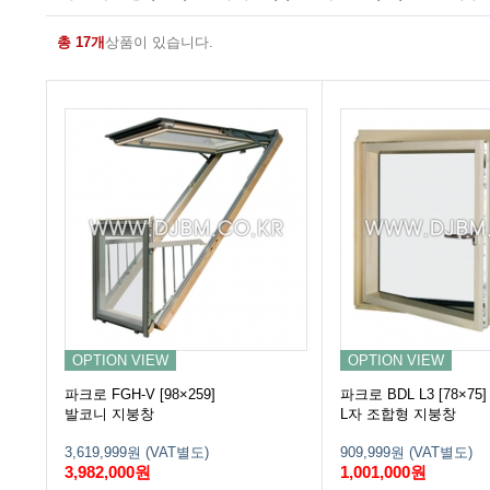
총 17개
상품이 있습니다.
OPTION VIEW
OPTION VIEW
파크로 FGH-V [98×259]
파크로 BDL L3 [78×75]
발코니 지붕창
L자 조합형 지붕창
3,619,999원 (VAT별도)
909,999원 (VAT별도)
3,982,000원
1,001,000원