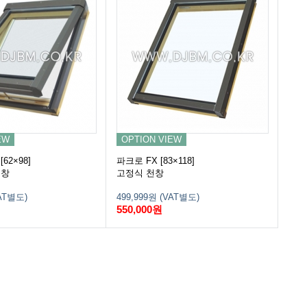
EW
OPTION VIEW
[62×98]
파크로 FX [83×118]
천창
고정식 천창
VAT별도)
499,999원 (VAT별도)
550,000원