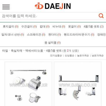
휴지걸이 (
0
)
수건걸이 (
0
)
컵대 (
0
)
비누대 (
0
)
옷걸이 (
0
)
4품/5품 셋트 (
2
)
일자/코너 선반 (
0
)
스프레이건 (
0
)
젠다이 (
0
)
핸드드라이어/온수기 (
0
)
장애인
용 설치품 (
0
)
타일ㆍ욕실자재
>
액세서리/소품
>
4품/5품 셋트
(총
2
개 상품)
인기상품순
신상품순
높은가격순
낮은가격순