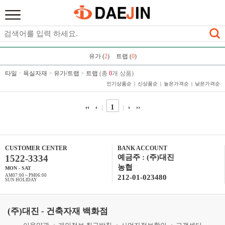
유가 (
2
)
트랩 (
0
)
타일ㆍ욕실자재
>
유가/트랩
>
트랩
(총
0
개 상품)
인기상품순
신상품순
높은가격순
낮은가격순
1
CUSTOMER CENTER
BANK ACCOUNT
1522-3334
예금주 : (주)대진
농협
MON - SAT
AM07:00 ~ PM06:00
212-01-023480
SUN HOLIDAY
(주)대진 - 건축자재 백화점