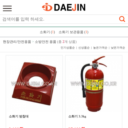
소화기 (
1
)
소화기 보관용품 (
1
)
현장관리/안전용품
>
소방안전 용품
(총
2
개 상품)
인기상품순
신상품순
높은가격순
낮은가격순
소화기 받침대
소화기 3.3kg