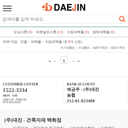
모닝스톤 (
0
)
대호알프스톤 (
24
)
수입파벽돌 (
0
)
점토파벽돌 (
0
)
외부 마감 · 단열
>
파벽돌
>
수입파벽돌
(총
0
개 상품)
인기상품순
신상품순
높은가격순
낮은가격순
1
CUSTOMER CENTER
BANK ACCOUNT
1522-3334
예금주 : (주)대진
농협
MON - SAT
AM07:00 ~ PM06:00
212-01-023480
SUN HOLIDAY
(주)대진 - 건축자재 백화점