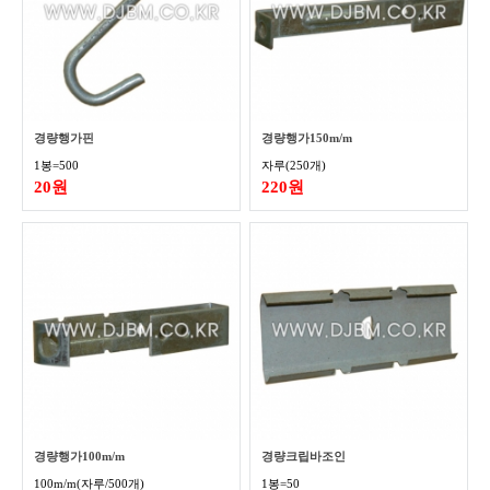
경량행가핀
경량행가150m/m
1봉=500
자루(250개)
20원
220원
경량행가100m/m
경량크립바조인
100m/m(자루/500개)
1봉=50