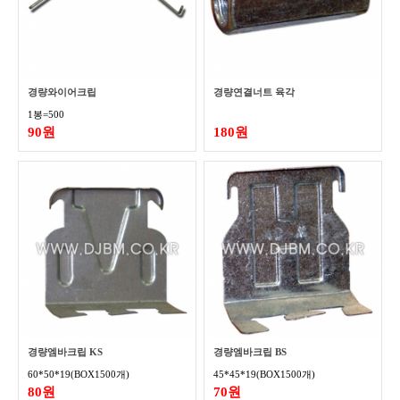
경량와이어크립
경량연결너트 육각
1봉=500
90원
180원
경량엠바크립 KS
경량엠바크립 BS
60*50*19(BOX1500개)
45*45*19(BOX1500개)
80원
70원