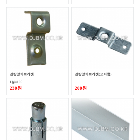
경량앙카브라켓
경량앙카브라켓(모자형)
1봉=100
230원
200원