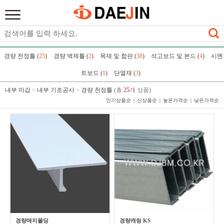
경량 천정틀 (
25
)
경량 벽체틀 (
2
)
목재 및 합판 (
38
)
석고보드 및 본드 (
4
)
시멘
트보드 (
1
)
단열재 (
3
)
내부 마감
>
내부 기초공사
>
경량 천정틀
(총
25
개 상품)
인기상품순
신상품순
높은가격순
낮은가격순
경량매지몰딩
경량캐링 KS