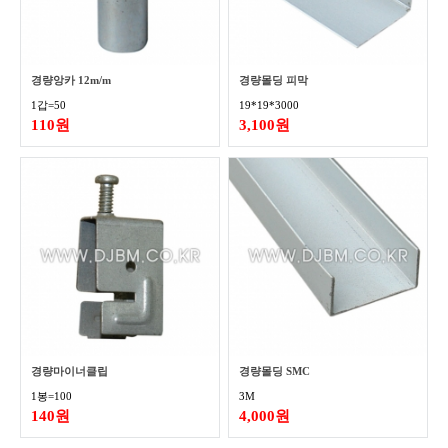
경량앙카 12m/m
경량몰딩 피막
1갑=50
19*19*3000
110원
3,100원
경량마이너클립
경량몰딩 SMC
1봉=100
3M
140원
4,000원