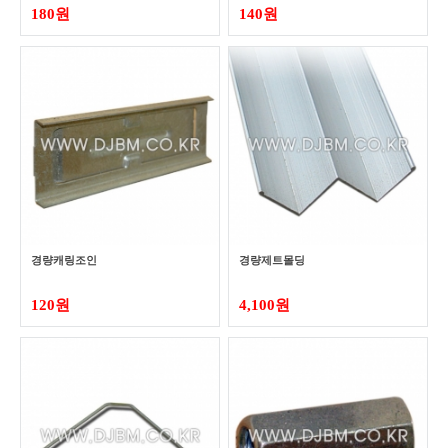
180원
140원
경량캐링조인
경량제트몰딩
120원
4,100원