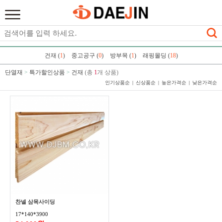
건재 (
1
)
중고공구 (
0
)
방부목 (
1
)
래핑몰딩 (
18
)
단열재
>
특가할인상품
>
건재
(총
1
개 상품)
인기상품순
신상품순
높은가격순
낮은가격순
찬넬 삼목사이딩
17*140*3900