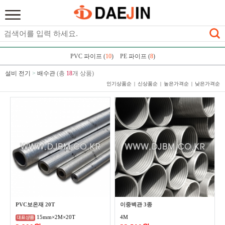
PVC 파이프 (
10
)
PE 파이프 (
8
)
설비 전기
>
배수관
(총
18
개 상품)
인기상품순
신상품순
높은가격순
낮은가격순
PVC보온재 20T
이중벽관 3종
4M
15mm×2M×20T