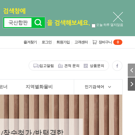
오늘 하루 열지않음
즐겨찾기
로그인
회원가입
고객센터
장바구니
0
입고알림
견적 문의
상품문의
코너
지역별화물비
인기검색어