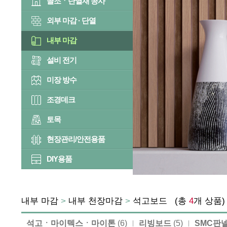
골조ㆍ단열재 공사
외부 마감 · 단열
내부 마감
설비 전기
미장 방수
조경데크
토목
현장관리/안전용품
DIY용품
내부 마감
>
내부 천장마감
>
석고보드
(총
4
개 상품
석고ㆍ마이텍스ㆍ마이톤
(6)
리빙보드
(5)
SMC판