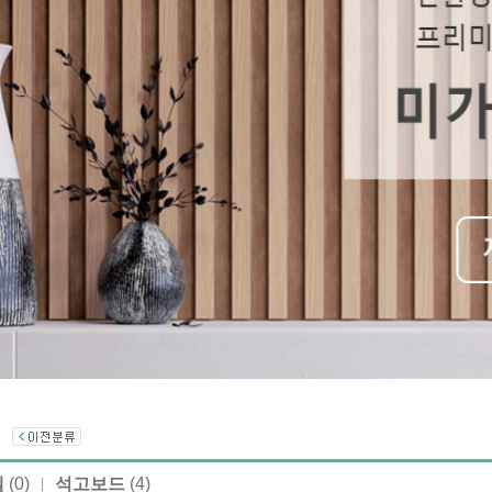
)
넬
(0)
석고보드
(4)