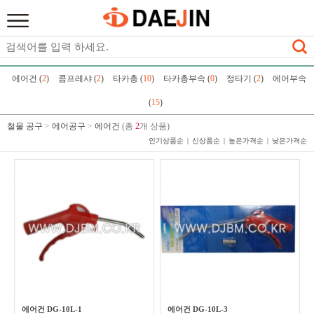
에어건 (
2
)
콤프레샤 (
2
)
타카총 (
10
)
타카총부속 (
0
)
정타기 (
2
)
에어부속
(
15
)
철물 공구
>
에어공구
>
에어건
(총
2
개 상품)
인기상품순
신상품순
높은가격순
낮은가격순
에어건 DG-10L-1
에어건 DG-10L-3