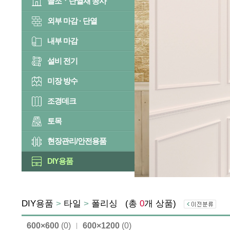
골조ㆍ단열재 공사
외부 마감 · 단열
내부 마감
설비 전기
미장 방수
조경데크
토목
현장관리/안전용품
DIY용품
DIY용품
>
타일
>
폴리싱
(총
0
개 상품)
600×600
(0)
600×1200
(0)