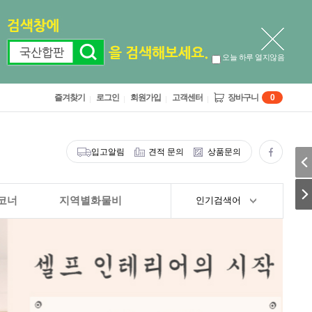
오늘 하루 열지않음
즐겨찾기
로그인
회원가입
고객센터
장바구니
0
입고알림
견적 문의
상품문의
코너
지역별화물비
인기검색어