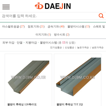
아스팔트슁글 (
27
)
점토기와 (
21
)
금속기와 (
40
)
물받이시스템 (
15
)
스레트 및
이지기와 (
1
)
방수시트 (
2
)
외부 마감 · 단열
>
지붕마감
>
물받이시스템
(총
15
개 상품)
인기상품순
신상품순
높은가격순
낮은가격순
물받이 후레싱 120폭45도
물받이 후레싱 75T 2단