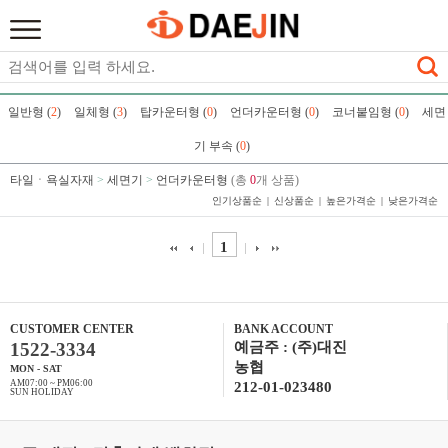
일반형 (
2
)
일체형 (
3
)
탑카운터형 (
0
)
언더카운터형 (
0
)
코너붙임형 (
0
)
세면
기 부속 (
0
)
타일ㆍ욕실자재
>
세면기
>
언더카운터형
(총
0
개 상품)
인기상품순
신상품순
높은가격순
낮은가격순
1
CUSTOMER CENTER
BANK ACCOUNT
1522-3334
예금주 : (주)대진
농협
MON - SAT
AM07:00 ~ PM06:00
212-01-023480
SUN HOLIDAY