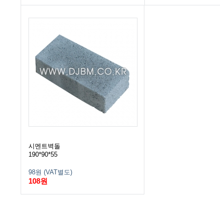
시멘트벽돌
190*90*55
98원 (VAT별도)
108원