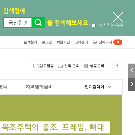
오늘 하루 열지않음
즐겨찾기
로그인
회원가입
고객센터
장바구니
0
입고알림
견적 문의
상품문의
코너
지역별화물비
인기검색어