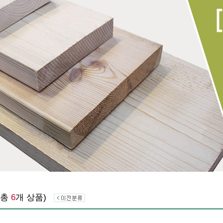
(총
6
개 상품)