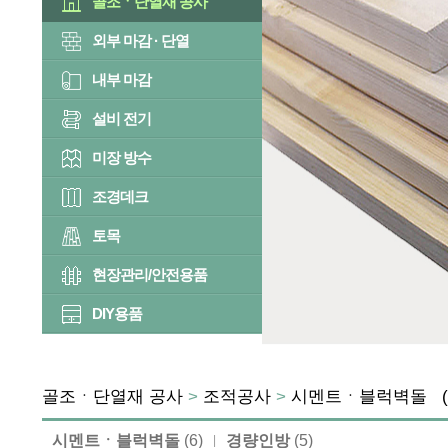
골조ㆍ단열재 공사
외부 마감 · 단열
내부 마감
설비 전기
미장 방수
조경데크
토목
현장관리/안전용품
DIY용품
골조ㆍ단열재 공사
>
조적공사
>
시멘트ㆍ블럭벽돌
시멘트ㆍ블럭벽돌
(6)
경량인방
(5)