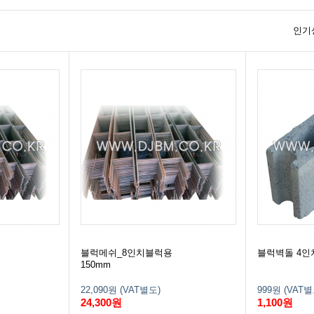
인기
블럭메쉬_8인치블럭용
블럭벽돌 4인
150mm
22,090원 (VAT별도)
999원 (VAT별
24,300원
1,100원