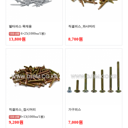
델타피스 목재용
직결피스_와샤머리
6×25(1000ea/1봉)
13,800원
8,700원
직결피스_접시머리
가구피스
8×13(1000ea/1봉)
9,200원
7,000원