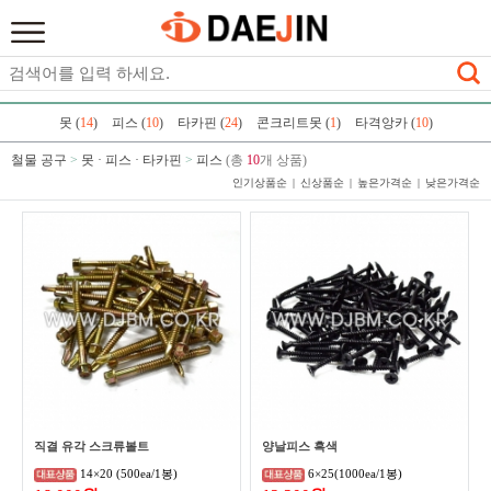
못 (
14
)
피스 (
10
)
타카핀 (
24
)
콘크리트못 (
1
)
타격앙카 (
10
)
철물 공구
>
못 · 피스 · 타카핀
>
피스
(총
10
개 상품)
인기상품순
신상품순
높은가격순
낮은가격순
직결 유각 스크류볼트
양날피스 흑색
14×20 (500ea/1봉)
6×25(1000ea/1봉)