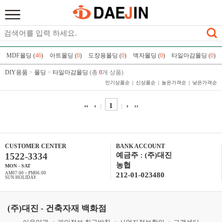
MDF몰딩 (
46
)
아트몰딩 (
0
)
도장용몰딩 (
0
)
액자몰딩 (
0
)
타일마감몰딩 (
0
)
DIY용품
>
몰딩
>
타일마감몰딩
(총
0
개 상품)
인기상품순
신상품순
높은가격순
낮은가격순
1
CUSTOMER CENTER
BANK ACCOUNT
1522-3334
예금주 : (주)대진
농협
MON - SAT
AM07:00 ~ PM06:00
212-01-023480
SUN HOLIDAY
(주)대진 - 건축자재 백화점