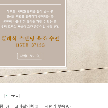
품)
터형
(0)
코너붙임형
(0)
세면기 부속
(0)