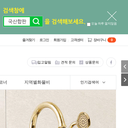
오늘 하루 열지않음
즐겨찾기
로그인
회원가입
고객센터
장바구니
0
입고알림
견적 문의
상품문의
코너
지역별화물비
인기검색어