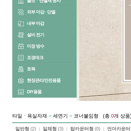
골조ㆍ단열재 공사
외부 마감 · 단열
내부 마감
설비 전기
미장 방수
조경데크
토목
현장관리/안전용품
DIY용품
타일ㆍ욕실자재
>
세면기
>
코너붙임형
(총
0
개 상
일반형
(2)
일체형
(3)
탑카운터형
(0)
언더카운