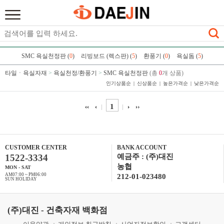
SMC 욕실천정판 (
0
)
리빙보드 (렉스판) (
5
)
환풍기 (
0
)
욕실돔 (
5
)
타일ㆍ욕실자재
>
욕실천정/환풍기
>
SMC 욕실천정판
(총
0
개 상품)
인기상품순
신상품순
높은가격순
낮은가격순
1
CUSTOMER CENTER
BANK ACCOUNT
1522-3334
예금주 : (주)대진
농협
MON - SAT
AM07:00 ~ PM06:00
212-01-023480
SUN HOLIDAY
(주)대진 - 건축자재 백화점