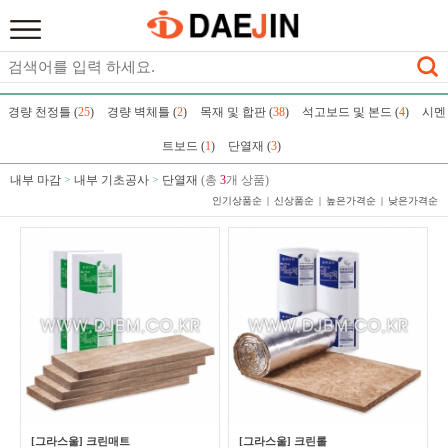
경량 천정틀 (
25
)
경량 벽체틀 (
2
)
목재 및 합판 (
38
)
석고보드 및 본드 (
4
)
시멘
트보드 (
1
)
단열재 (
3
)
내부 마감
>
내부 기초공사
>
단열재
(총
3
개 상품)
인기상품순
신상품순
높은가격순
낮은가격순
[그라스울] 크린매트
[그라스울] 크린롤