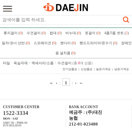
휴지걸이 (
0
)
수건걸이 (
0
)
컵대 (
0
)
비누대 (
0
)
옷걸이 (
0
)
4품/5품 셋트 (
2
)
일자/코너 선반 (
0
)
스프레이건 (
0
)
젠다이 (
0
)
핸드드라이어/온수기 (
0
)
장애인
용 설치품 (
0
)
타일ㆍ욕실자재
>
액세서리/소품
>
수건걸이
(총
0
개 상품)
인기상품순
신상품순
높은가격순
낮은가격순
1
CUSTOMER CENTER
BANK ACCOUNT
1522-3334
예금주 : (주)대진
농협
MON - SAT
AM07:00 ~ PM06:00
212-01-023480
SUN HOLIDAY