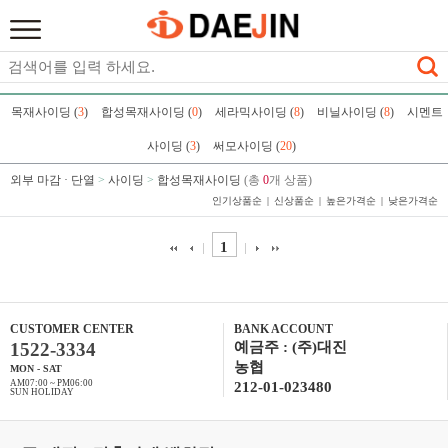
목재사이딩 (
3
)
합성목재사이딩 (
0
)
세라믹사이딩 (
8
)
비닐사이딩 (
8
)
시멘트
사이딩 (
3
)
써모사이딩 (
20
)
외부 마감 · 단열
>
사이딩
>
합성목재사이딩
(총
0
개 상품)
인기상품순
신상품순
높은가격순
낮은가격순
1
CUSTOMER CENTER
BANK ACCOUNT
1522-3334
예금주 : (주)대진
농협
MON - SAT
AM07:00 ~ PM06:00
212-01-023480
SUN HOLIDAY