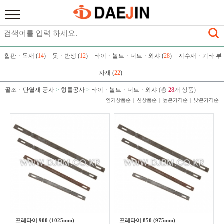
합판ㆍ목재 (
14
)
못ㆍ반생 (
12
)
타이ㆍ볼트ㆍ너트ㆍ와샤 (
28
)
지수재ㆍ기타 부
자재 (
22
)
골조ㆍ단열재 공사
>
형틀공사
>
타이ㆍ볼트ㆍ너트ㆍ와샤
(총
28
개 상품)
인기상품순
신상품순
높은가격순
낮은가격순
프레타이 900 (1025mm)
프레타이 850 (975mm)