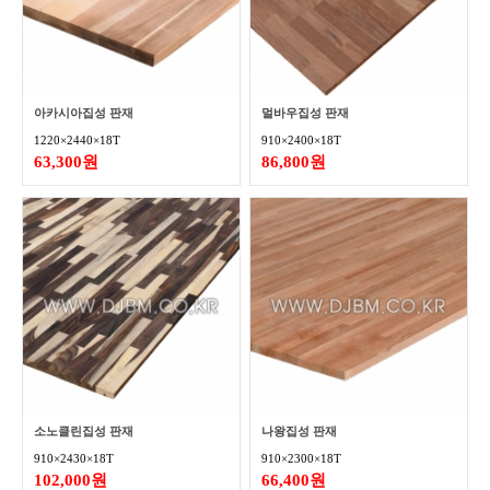
아카시아집성 판재
멀바우집성 판재
1220×2440×18T
910×2400×18T
63,300원
86,800원
소노클린집성 판재
나왕집성 판재
910×2430×18T
910×2300×18T
102,000원
66,400원