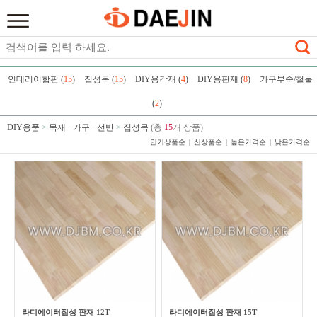
인테리어합판 (
15
)
집성목 (
15
)
DIY용각재 (
4
)
DIY용판재 (
8
)
가구부속/철물
(
2
)
DIY용품
>
목재 · 가구 · 선반
>
집성목
(총
15
개 상품)
인기상품순
신상품순
높은가격순
낮은가격순
라디에이터집성 판재 12T
라디에이터집성 판재 15T