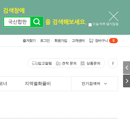
오늘 하루 열지않음
즐겨찾기
로그인
회원가입
고객센터
장바구니
0
입고알림
견적 문의
상품문의
코너
지역별화물비
인기검색어